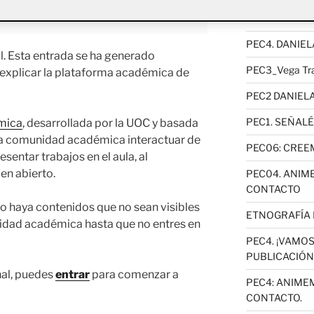
ACTIFOLIO 
PEC4. DANIE
. Esta entrada se ha generado
PEC3_Vega Tra
 explicar la plataforma académica de
PEC2 DANIEL
PEC1. SEÑAL
mica
, desarrollada por la UOC y basada
la comunidad académica interactuar de
PEC06: CRE
esentar trabajos en el aula, al
en abierto.
PEC04. ANIM
CONTACTO
o haya contenidos que no sean visibles
ETNOGRAFÍA 
nidad académica hasta que no entres en
PEC4. ¡VAMOS
PUBLICACIÓN
nal, puedes
entrar
para comenzar a
PEC4: ANIME
CONTACTO.