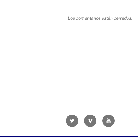
Los comentarios están cerrados.
Navegación
de
entradas
Twitter
Vimeo
Youtube
UOC
UOC
UOC
universidad
universidad
universitat