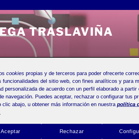
VEGA TRASLAVIÑA
Universitat Oberta de Catalunya
Entrada de incidencias o 
mos
cookies
propias y de terceros para poder ofrecerte corr
s funcionalidades del sitio web, con fines analíticos y para 
ad personalizada de acuerdo con un perfil elaborado a partir 
de navegación. Puedes aceptar, rechazar o configurar tus p
 clic abajo, u obtener más información en nuestra
política 
.
A VEGA TRASLAVIÑA
Buscar
venidas!
por:
Aceptar
Rechazar
Configu