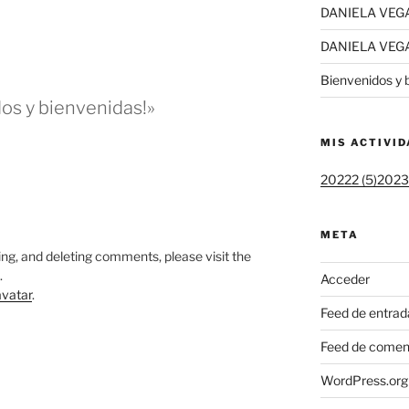
DANIELA VEG
DANIELA VEG
Bienvenidos y 
os y bienvenidas!»
MIS ACTIVI
20222 (5)
20231
M
META
ing, and deleting comments, please visit the
.
Acceder
vatar
.
Feed de entrad
Feed de comen
WordPress.org