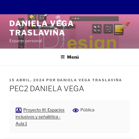
Saltar
DANIELA VEGA
al
TRASLAVIÑA
contenido
Espacio personal
Menú
PUBLICADO
15 ABRIL, 2024
POR
DANIELA VEGA TRASLAVIÑA
EL
PEC2 DANIELA VEGA
Proyecto III: Espacios
Pública
inclusivos y señalética -
Aula 1