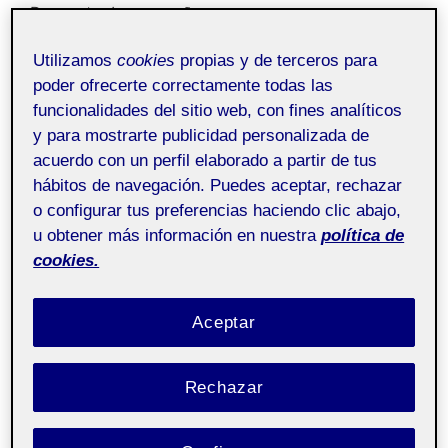
Buenas tardes compañeros,
Os comparto mi trabajo de la PEC2 que está enfocado a
Utilizamos
cookies
propias y de terceros para
mejorar la señaléctica de un centro cívico y cultural del
poder ofrecerte correctamente todas las
barrio Can Vidalet.
funcionalidades del sitio web, con fines analíticos
y para mostrarte publicidad personalizada de
acuerdo con un perfil elaborado a partir de tus
hábitos de navegación. Puedes aceptar, rechazar
o configurar tus preferencias haciendo clic abajo,
u obtener más información en nuestra
política de
cookies.
Aceptar
Rechazar