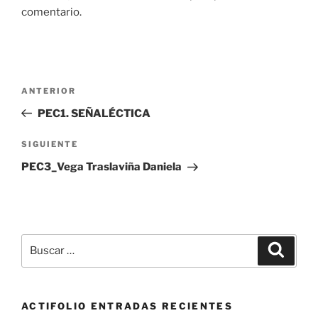
comentario.
Navegación
Entrada
ANTERIOR
de
anterior:
PEC1. SEÑALÉCTICA
entradas
Siguiente
SIGUIENTE
entrada
PEC3_Vega Traslaviña Daniela
Buscar
Buscar
por:
ACTIFOLIO ENTRADAS RECIENTES