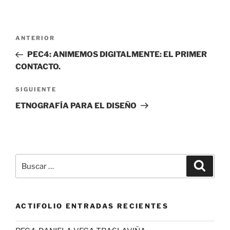
Navegación
Entrada
ANTERIOR
de
anterior:
PEC4: ANIMEMOS DIGITALMENTE: EL PRIMER
entradas
CONTACTO.
Siguiente
SIGUIENTE
entrada
ETNOGRAFÍA PARA EL DISEÑO
Buscar
Buscar
por:
ACTIFOLIO ENTRADAS RECIENTES