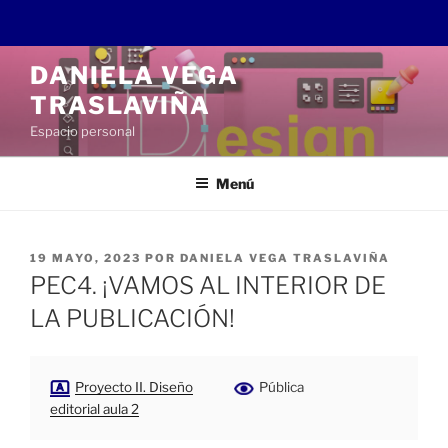
Saltar
DANIELA VEGA
al
TRASLAVIÑA
contenido
Espacio personal
Menú
PUBLICADO
19 MAYO, 2023
POR
DANIELA VEGA TRASLAVIÑA
EL
PEC4. ¡VAMOS AL INTERIOR DE
LA PUBLICACIÓN!
Proyecto II. Diseño
Pública
editorial aula 2