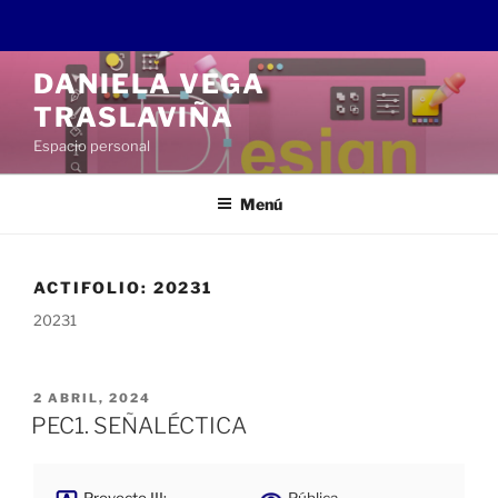
Saltar
DANIELA VEGA
al
TRASLAVIÑA
contenido
Espacio personal
Menú
ACTIFOLIO:
20231
20231
PUBLICADO
2 ABRIL, 2024
EL
PEC1. SEÑALÉCTICA